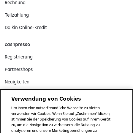
t
Rechnung
a
n
Teilzahlung
g
Daikin Online-Kredit
e
z
e
cashpresso
i
Registrierung
g
t
Partnershops
Neuigkeiten
Artikel
Verwendung von Cookies
Hilfe
Um Ihnen eine nutzerfreundliche Webseite zu bieten,
verwenden wir Cookies. Wenn Sie auf „Zustimmen“ klicken,
stimmen Sie der Speicherung von Cookies auf Ihrem Gerät
Rechtliches
zu, um die Navigation zu verbessern, die Nutzung zu
analysieren und unsere Marketingbemühungen zu