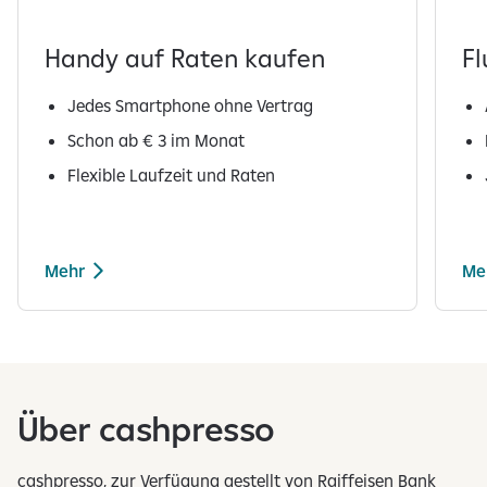
z
e
Handy auf Raten kaufen
Fl
i
t
Jedes Smartphone ohne Vertrag
a
Schon ab € 3 im Monat
n
Flexible Laufzeit und Raten
g
e
z
e
Mehr
Me
i
g
1
t
v
o
n
Über cashpresso
5
E
l
cashpresso, zur Verfügung gestellt von Raiffeisen Bank