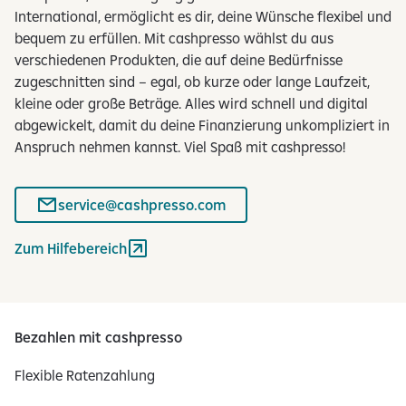
e
International, ermöglicht es dir, deine Wünsche flexibel und
m
bequem zu erfüllen. Mit cashpresso wählst du aus
e
verschiedenen Produkten, die auf deine Bedürfnisse
n
zugeschnitten sind – egal, ob kurze oder lange Laufzeit,
t
kleine oder große Beträge. Alles wird schnell und digital
e
abgewickelt, damit du deine Finanzierung unkompliziert in
w
Anspruch nehmen kannst. Viel Spaß mit cashpresso!
e
r
service@cashpresso.com
d
e
Zum Hilfebereich
n
d
e
r
Bezahlen mit cashpresso
z
e
Flexible Ratenzahlung
i