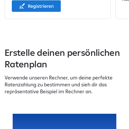
1
v
o
n
Erstelle deinen persönlichen
3
E
Ratenplan
l
e
Verwende unseren Rechner, um deine perfekte
m
Ratenzahlung zu bestimmen und sieh dir das
e
repräsentative Beispiel im Rechner an.
n
t
e
w
e
r