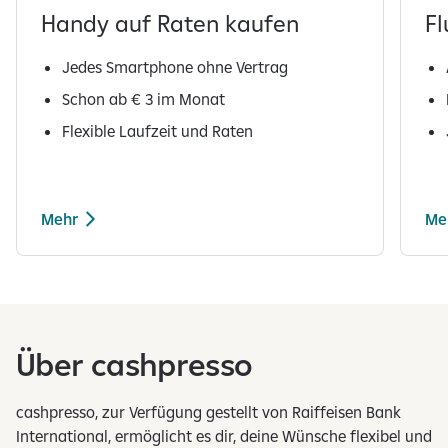
Handy auf Raten kaufen
Fl
Jedes Smartphone ohne Vertrag
Schon ab € 3 im Monat
Flexible Laufzeit und Raten
Mehr
Me
1
v
o
n
Über cashpresso
5
E
l
cashpresso, zur Verfügung gestellt von Raiffeisen Bank
e
International, ermöglicht es dir, deine Wünsche flexibel und