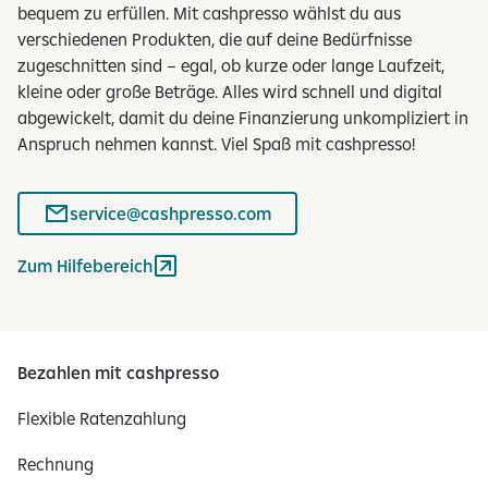
m
bequem zu erfüllen. Mit cashpresso wählst du aus
e
verschiedenen Produkten, die auf deine Bedürfnisse
n
zugeschnitten sind – egal, ob kurze oder lange Laufzeit,
t
kleine oder große Beträge. Alles wird schnell und digital
e
abgewickelt, damit du deine Finanzierung unkompliziert in
w
Anspruch nehmen kannst. Viel Spaß mit cashpresso!
e
r
service@cashpresso.com
d
e
Zum Hilfebereich
n
d
e
r
Bezahlen mit cashpresso
z
e
Flexible Ratenzahlung
i
t
Rechnung
a