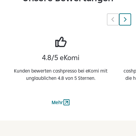
4.8/5 eKomi
Kunden bewerten cashpresso bei eKomi mit
cashp
unglaublichen 4.8 von 5 Sternen.
die 
Mehr
1
v
o
n