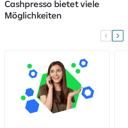
Cashpresso bietet viele
e
i
Möglichkeiten
t
a
n
g
e
z
e
i
g
t