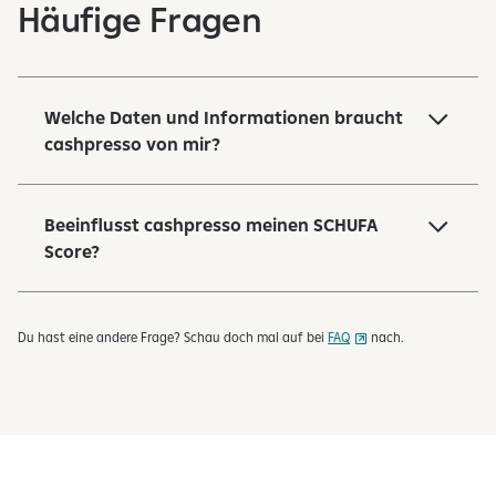
Häufige Fragen
3
E
l
e
m
Welche Daten und Informationen braucht
e
cashpresso von mir?
n
t
e
Beeinflusst cashpresso meinen SCHUFA
w
Score?
e
r
d
Du hast eine andere Frage? Schau doch mal auf bei
FAQ
nach.
e
n
d
e
r
z