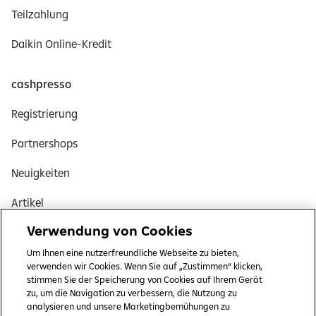
n
Teilzahlung
g
Daikin Online-Kredit
e
z
e
cashpresso
i
Registrierung
g
t
Partnershops
Neuigkeiten
Artikel
Verwendung von Cookies
Hilfe
Um Ihnen eine nutzerfreundliche Webseite zu bieten,
verwenden wir Cookies. Wenn Sie auf „Zustimmen“ klicken,
Rechtliches
stimmen Sie der Speicherung von Cookies auf Ihrem Gerät
zu, um die Navigation zu verbessern, die Nutzung zu
Datenschutz und rechtliche Dokumente
analysieren und unsere Marketingbemühungen zu